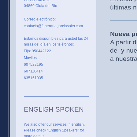
García Lorca 16
últimas 
04860 Olula del Río
Correo electrónico:
contacto@funerariagarciasoler.com
Nueva pr
Estamos disponibles para usted las 24
A partir 
horas del día en los teléfonos:
de y nues
Fijo: 950442122
a nuestr
Móviles:
607522195
607110414
635161035
ENGLISH SPOKEN
We also offer our services in english.
Please check "English Speakers" for
more details.